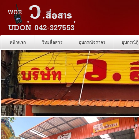
หน้าแรก
วิทยุสื่อสาร
อุปกรณ์จราจร
อุปกรณ์กู้