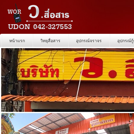
หน้าแรก
วิทยุสื่อสาร
อุปกรณ์จราจร
อุปกรณ์กู้