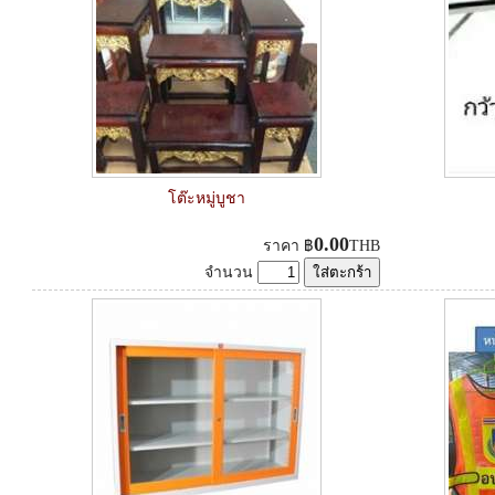
โต๊ะหมู่บูชา
0.00
ราคา
฿
THB
จำนวน