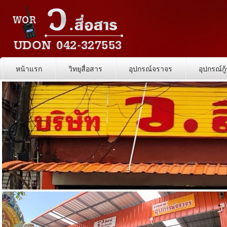
หน้าแรก
วิทยุสื่อสาร
อุปกรณ์จราจร
อุปกรณ์กู้