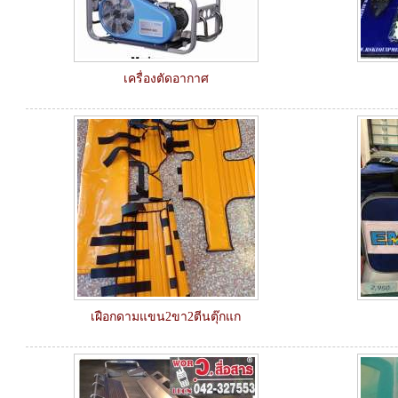
เครื่องตัดอากาศ
เฝือกดามแขน2ขา2ตีนตุ๊กแก