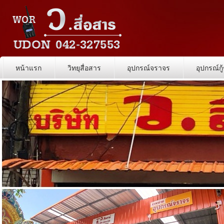
หน้าแรก
วิทยุสื่อสาร
อุปกรณ์จราจร
อุปกรณ์กู้