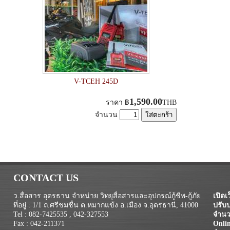
V-TCEH 245D
1,590.00
ราคา
฿
THB
จำนวน
CONTACT US
ว.สื่อสาร อุดรธาน จำหน่าย วิทยุสื่อสารและอุปกรณ์กู้ชีพ-กู้ภัย
เปิดเว
ที่อยู่ : 1/1 ถ.ศรีชมชื่น ต.หมากแข้ง อ.เมือง จ.อุดรธานี, 41000
ปรับป
Tel : 082-7425535 , 042-327553
จำนวน
Fax : 042-211371
Onli